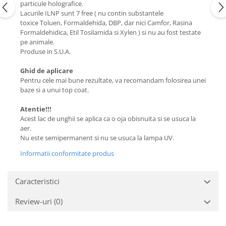
particule holografice.
Lacurile ILNP sunt 7 free ( nu contin substantele
toxice Toluen, Formaldehida, DBP, dar nici Camfor, Rasina
Formaldehidica, Etil Tosilamida si Xylen ) si nu au fost testate
pe animale.
Produse in S.U.A.
Ghid de aplicare
Pentru cele mai bune rezultate, va recomandam folosirea unei
baze si a unui top coat.
Atentie!!!
Acest lac de unghii se aplica ca o oja obisnuita si se usuca la
aer.
Nu este semipermanent si nu se usuca la lampa UV.
Informatii conformitate produs
Caracteristici
Review-uri
(0)