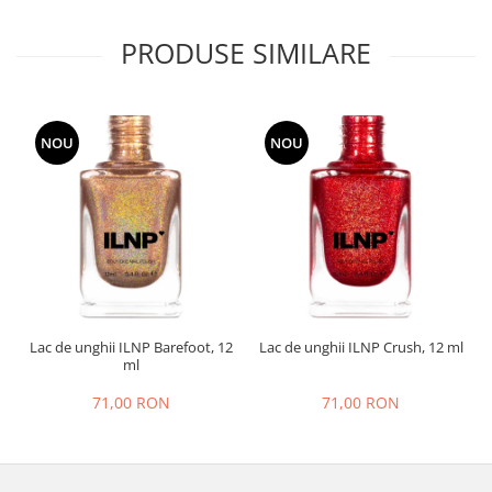
PRODUSE SIMILARE
NOU
NOU
Lac de unghii ILNP Barefoot, 12
Lac de unghii ILNP Crush, 12 ml
L
ml
71,00 RON
71,00 RON