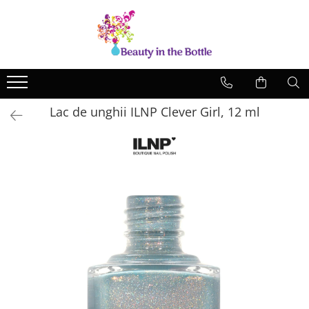
Lacuri de unghii
Tratamente
OPI
Base coat
ILNP
Top Coat
Lac de unghii ILNP Clever Girl, 12 ml
Zoya
Ingrijire
A England
Accesorii
MoYou
Cadillacquer
Cirque
Cuticula
Phoenix Indie