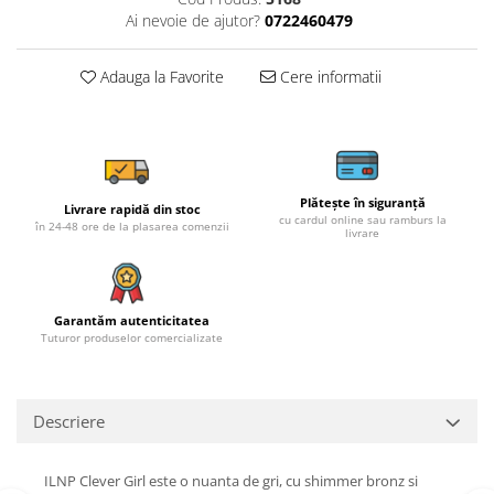
Ai nevoie de ajutor?
0722460479
Adauga la Favorite
Cere informatii
Plătește în siguranță
Livrare rapidă din stoc
cu cardul online sau ramburs la
în 24-48 ore de la plasarea comenzii
livrare
Garantăm autenticitatea
Tuturor produselor comercializate
Descriere
ILNP Clever Girl este o nuanta de gri, cu shimmer bronz si