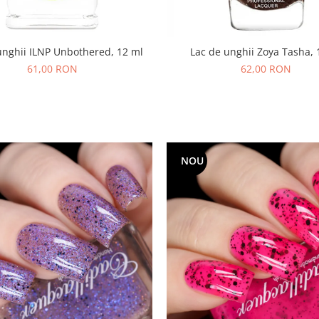
unghii ILNP Unbothered, 12 ml
Lac de unghii Zoya Tasha, 
61,00 RON
62,00 RON
NOU