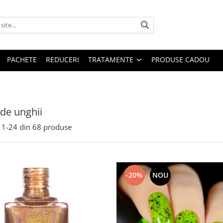
PACHETE
REDUCERI
TRATAMENTE
PRODUSE CADOU
 de unghii
1-
24
din
68
produse
-20%
NOU