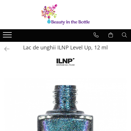
Lacuri de unghii
Tratamente
OPI
Base coat
ILNP
Top Coat
Lac de unghii ILNP Level Up, 12 ml
Zoya
Ingrijire
A England
Accesorii
MoYou
Cadillacquer
Cirque
Cuticula
Phoenix Indie