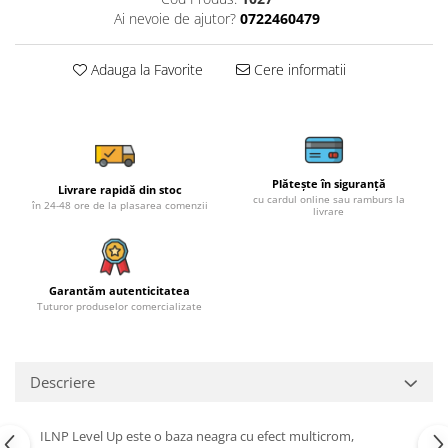
Ai nevoie de ajutor?
0722460479
Adauga la Favorite
Cere informatii
Plătește în siguranță
Livrare rapidă din stoc
cu cardul online sau ramburs la
în 24-48 ore de la plasarea comenzii
livrare
Garantăm autenticitatea
Tuturor produselor comercializate
Descriere
ILNP Level Up este o baza neagra cu efect multicrom,