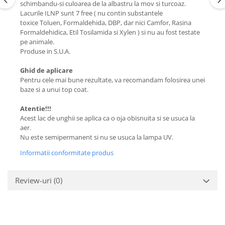
schimbandu-si culoarea de la albastru la mov si turcoaz.
Lacurile ILNP sunt 7 free ( nu contin substantele
toxice Toluen, Formaldehida, DBP, dar nici Camfor, Rasina
Formaldehidica, Etil Tosilamida si Xylen ) si nu au fost testate
pe animale.
Produse in S.U.A.
Ghid de aplicare
Pentru cele mai bune rezultate, va recomandam folosirea unei
baze si a unui top coat.
Atentie!!!
Acest lac de unghii se aplica ca o oja obisnuita si se usuca la
aer.
Nu este semipermanent si nu se usuca la lampa UV.
Informatii conformitate produs
Review-uri
(0)