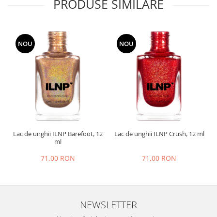
PRODUSE SIMILARE
NOU
NOU
Lac de unghii ILNP Barefoot, 12
Lac de unghii ILNP Crush, 12 ml
L
ml
71,00 RON
71,00 RON
NEWSLETTER