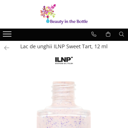
Lacuri de unghii
Tratamente
OPI
Base coat
ILNP
Top Coat
Lac de unghii ILNP Sweet Tart, 12 ml
Zoya
Ingrijire
A England
Accesorii
MoYou
Cadillacquer
Cirque
Cuticula
Phoenix Indie