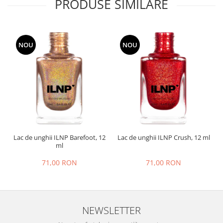
PRODUSE SIMILARE
NOU
NOU
Lac de unghii ILNP Barefoot, 12
Lac de unghii ILNP Crush, 12 ml
L
ml
71,00 RON
71,00 RON
NEWSLETTER