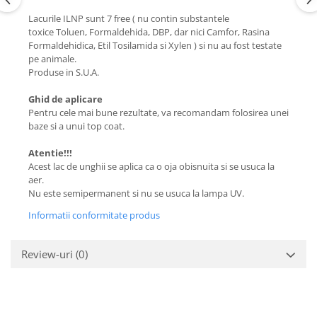
Lacurile ILNP sunt 7 free ( nu contin substantele
toxice Toluen, Formaldehida, DBP, dar nici Camfor, Rasina
Formaldehidica, Etil Tosilamida si Xylen ) si nu au fost testate
pe animale.
Produse in S.U.A.
Ghid de aplicare
Pentru cele mai bune rezultate, va recomandam folosirea unei
baze si a unui top coat.
Atentie!!!
Acest lac de unghii se aplica ca o oja obisnuita si se usuca la
aer.
Nu este semipermanent si nu se usuca la lampa UV.
Informatii conformitate produs
Review-uri
(0)