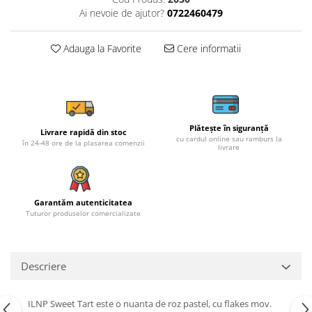
Ai nevoie de ajutor?
0722460479
Adauga la Favorite
Cere informatii
Plătește în siguranță
Livrare rapidă din stoc
cu cardul online sau ramburs la
în 24-48 ore de la plasarea comenzii
livrare
Garantăm autenticitatea
Tuturor produselor comercializate
Descriere
ILNP Sweet Tart este o nuanta de roz pastel, cu flakes mov.