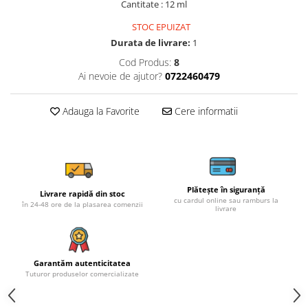
Cantitate : 12 ml
STOC EPUIZAT
Durata de livrare:
1
Cod Produs:
8
Ai nevoie de ajutor?
0722460479
Adauga la Favorite
Cere informatii
Plătește în siguranță
Livrare rapidă din stoc
cu cardul online sau ramburs la
în 24-48 ore de la plasarea comenzii
livrare
Garantăm autenticitatea
Tuturor produselor comercializate