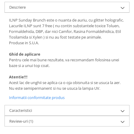
Descriere
ILNP Sunday Brunch este o nuanta de auriu, cu glitter holografic.
Lacurile ILNP sunt 7 free ( nu contin substantele toxice Toluen,
Formaldehida, DBP, dar nici Camfor, Rasina Formaldehidica, Etil
Tosilamida si Xylen ) si nu au fost testate pe animale.
Produse in S.U.A.
Ghid de aplicare
Pentru cele mai bune rezultate, va recomandam folosirea unei
baze si a unui top coat.
Atentie!!!
Acest lac de unghii se aplica ca o oja obisnuita si se usuca la aer.
Nu este semipermanent si nu se usuca la lampa UV.
Informatii conformitate produs
Caracteristici
Review-uri
(1)