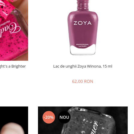
ht's a Brighter
Lac de unghii Zoya Winona, 15 ml
62,00 RON
-20%
NOU