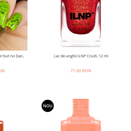
er but no Dan,
Lac de unghii ILNP Crush, 12 ml
RON
71,00 RON
NOU