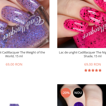
i Cadillacquer The Weight of the
Lac de unghii Cadillacquer The Nig
World, 15 ml
Shade, 15 ml
69,00 RON
69,00 RON
-20%
NOU