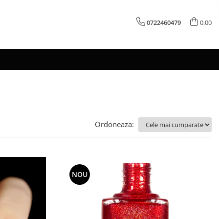
0722460479
0,00
Ordoneaza:
NOU