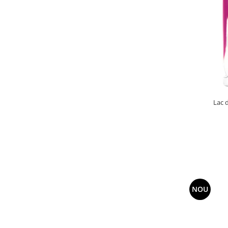
Lac d
NOU