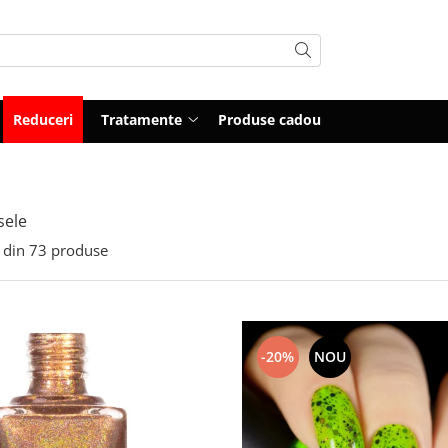
Reduceri
Tratamente
Produse cadou
sele
din
73
produse
-20%
NOU