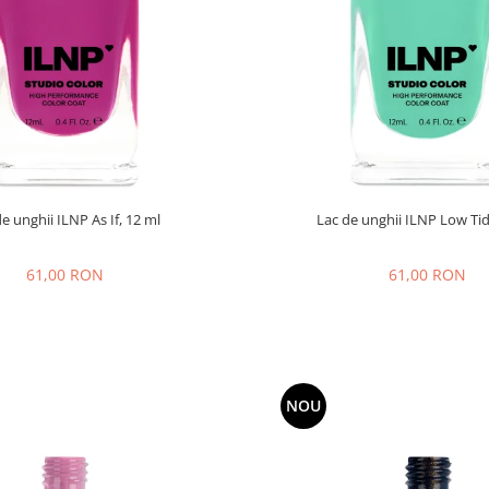
e unghii ILNP As If, 12 ml
Lac de unghii ILNP Low Tid
61,00 RON
61,00 RON
NOU