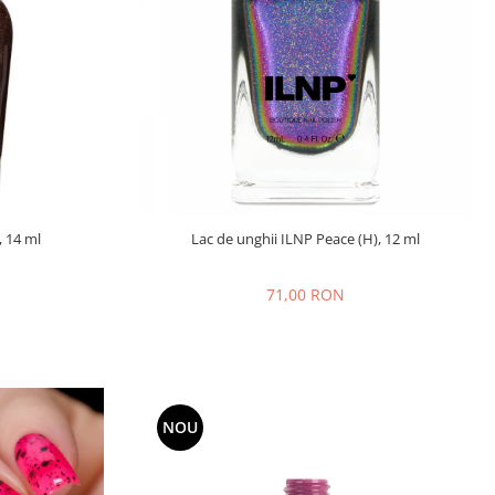
, 14 ml
Lac de unghii ILNP Peace (H), 12 ml
71,00 RON
NOU