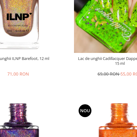
unghii ILNP Barefoot, 12 ml
Lac de unghii Cadillacquer Dapp
15 ml
71,00 RON
69,00 RON
55,00 
NOU