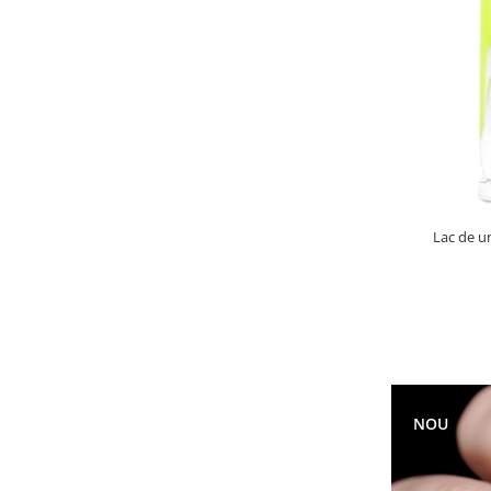
Lac de u
NOU