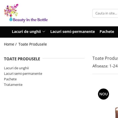
Lacuri de unghii
Tratamente
OPI
Base coat
Lacuri de unghii
Lacuri semi-permanente
Pachete
ILNP
Top Coat
Home /
Toate Produsele
Zoya
Ingrijire
A England
Accesorii
Toate Produ
TOATE PRODUSELE
MoYou
Afiseaza:
1-
24
Lacuri de unghii
Cadillacquer
Lacuri semi-permanente
Cirque
Pachete
Tratamente
Cuticula
Phoenix Indie
NOU