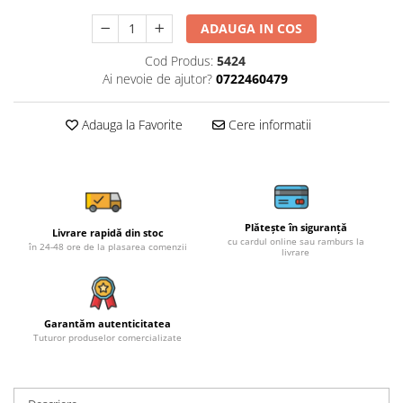
ADAUGA IN COS
Cod Produs:
5424
Ai nevoie de ajutor?
0722460479
Adauga la Favorite
Cere informatii
Plătește în siguranță
Livrare rapidă din stoc
cu cardul online sau ramburs la
în 24-48 ore de la plasarea comenzii
livrare
Garantăm autenticitatea
Tuturor produselor comercializate