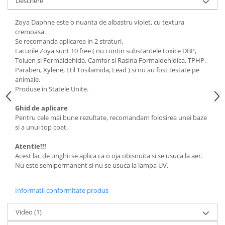
Descriere
Zoya Daphne este o nuanta de albastru violet, cu textura
cremoasa.
Se recomanda aplicarea in 2 straturi.
Lacurile Zoya sunt 10 free ( nu contin substantele toxice DBP,
Toluen si Formaldehida, Camfor si Rasina Formaldehidica, TPHP,
Paraben, Xylene, Etil Tosilamida, Lead ) si nu au fost testate pe
animale.
Produse in Statele Unite.
Ghid de aplicare
Pentru cele mai bune rezultate, recomandam folosirea unei baze
si a unui top coat.
Atentie!!!
Acest lac de unghii se aplica ca o oja obisnuita si se usuca la aer.
Nu este semipermanent si nu se usuca la lampa UV.
Informatii conformitate produs
Video
(1)