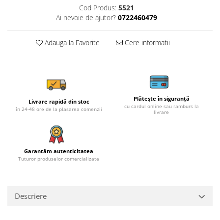
Cod Produs:
5521
Ai nevoie de ajutor?
0722460479
Adauga la Favorite
Cere informatii
Plătește în siguranță
Livrare rapidă din stoc
cu cardul online sau ramburs la
în 24-48 ore de la plasarea comenzii
livrare
Garantăm autenticitatea
Tuturor produselor comercializate
Descriere