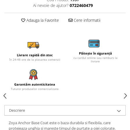
Ai nevoie de ajutor?
0722460479
Adauga la Favorite
Cere informatii
Plătește în siguranță
Livrare rapidă din stoc
cu cardul online sau ramburs la
în 24-48 ore de la plasarea comenzii
livrare
Garantăm autenticitatea
Tuturor produselor comercializate
Descriere
Zoya Anchor Base Coat este o baza durabila si flexibila, care
protejeaza unghia si mareste timpul de purtate a ojei colorate.