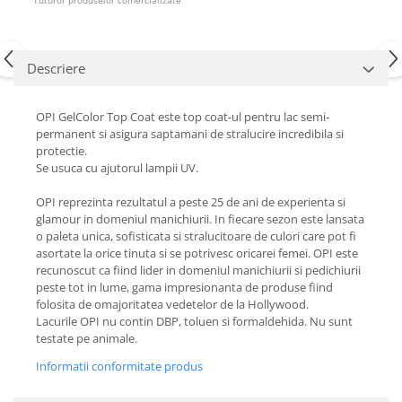
Descriere
OPI GelColor Top Coat este top coat-ul pentru lac semi-
permanent si asigura saptamani de stralucire incredibila si
protectie.
Se usuca cu ajutorul lampii UV.
OPI reprezinta rezultatul a peste 25 de ani de experienta si
glamour in domeniul manichiurii. In fiecare sezon este lansata
o paleta unica, sofisticata si stralucitoare de culori care pot fi
asortate la orice tinuta si se potrivesc oricarei femei. OPI este
recunoscut ca fiind lider in domeniul manichiurii si pedichiurii
peste tot in lume, gama impresionanta de produse fiind
folosita de omajoritatea vedetelor de la Hollywood.
Lacurile OPI nu contin DBP, toluen si formaldehida. Nu sunt
testate pe animale.
Informatii conformitate produs