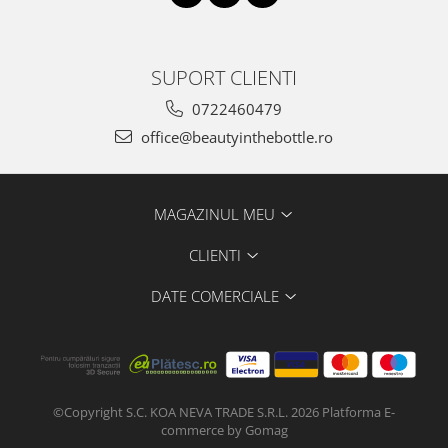
SUPORT CLIENTI
0722460479
office@beautyinthebottle.ro
MAGAZINUL MEU
CLIENTI
DATE COMERCIALE
©Copyright S.C. KOA NEVA TRADE S.R.L. 2026
Platforma E-
commerce by Gomag