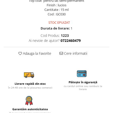
Top coat pentru lac semi-permanent
Finish : lucios
Cantitate : 15 ml
Cod : GC030
STOC EPUIZAT
Durata de livrare:
1
Cod Produs:
1223
Ai nevoie de ajutor?
0722460479
Adauga la Favorite
Cere informatii
Plătește în siguranță
Livrare rapidă din stoc
cu cardul online sau ramburs la
în 24-48 ore de la plasarea comenzii
livrare
Garantăm autenticitatea
Tuturor produselor comercializate