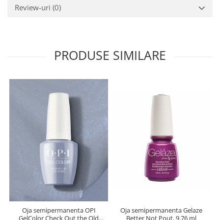
Review-uri
(0)
PRODUSE SIMILARE
Oja semipermanenta Gelaze
Oja semipermanenta OPI
Better Not Pout, 9.76 ml
GelColor Check Out the Old