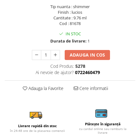
Tip nuanta : shimmer
Finish : lucios
Cantitate : 9.76 ml
Cod : 81678
IN STOC
Durata de livrare:
1
ADAUGA IN COS
Cod Produs:
5278
Ai nevoie de ajutor?
0722460479
Adauga la Favorite
Cere informatii
Plătește în siguranță
Livrare rapidă din stoc
cu cardul online sau ramburs la
în 24-48 ore de la plasarea comenzii
livrare