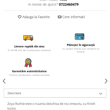
Ai nevoie de ajutor?
0722460479
Adauga la Favorite
Cere informatii
Plătește în siguranță
Livrare rapidă din stoc
cu cardul online sau ramburs la
în 24-48 ore de la plasarea comenzii
livrare
Garantăm autenticitatea
Tuturor produselor comercializate
Descriere
Zoya Ruthie este o nuanta deschisa de roz zmeuriu, cu finish
lucios.