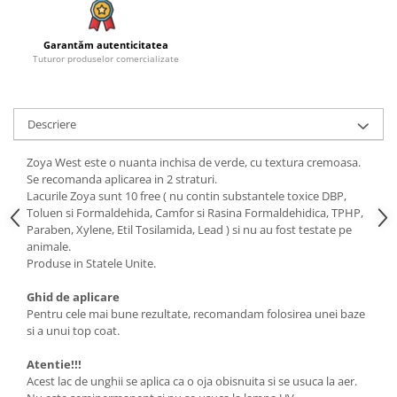
Garantăm autenticitatea
Tuturor produselor comercializate
Descriere
Zoya West este o nuanta inchisa de verde, cu textura cremoasa.
Se recomanda aplicarea in 2 straturi.
Lacurile Zoya sunt 10 free ( nu contin substantele toxice DBP,
Toluen si Formaldehida, Camfor si Rasina Formaldehidica, TPHP,
Paraben, Xylene, Etil Tosilamida, Lead ) si nu au fost testate pe
animale.
Produse in Statele Unite.
Ghid de aplicare
Pentru cele mai bune rezultate, recomandam folosirea unei baze
si a unui top coat.
Atentie!!!
Acest lac de unghii se aplica ca o oja obisnuita si se usuca la aer.