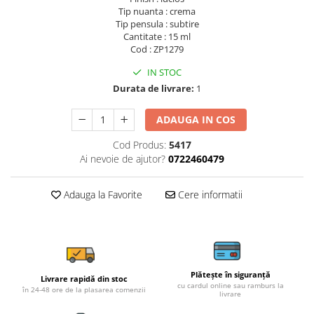
Tip nuanta : crema
Tip pensula : subtire
Cantitate : 15 ml
Cod : ZP1279
IN STOC
Durata de livrare:
1
ADAUGA IN COS
Cod Produs:
5417
Ai nevoie de ajutor?
0722460479
Adauga la Favorite
Cere informatii
Plătește în siguranță
Livrare rapidă din stoc
cu cardul online sau ramburs la
în 24-48 ore de la plasarea comenzii
livrare