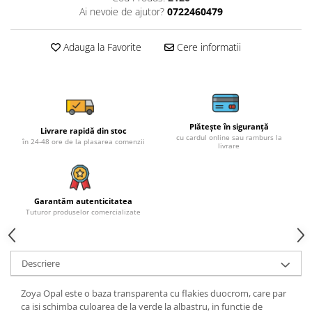
Ai nevoie de ajutor?
0722460479
Adauga la Favorite
Cere informatii
Plătește în siguranță
Livrare rapidă din stoc
cu cardul online sau ramburs la
în 24-48 ore de la plasarea comenzii
livrare
Garantăm autenticitatea
Tuturor produselor comercializate
Descriere
Zoya Opal este o baza transparenta cu flakies duocrom, care par
ca isi schimba culoarea de la verde la albastru, in functie de