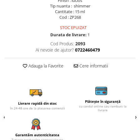
Finish : lucios
Tip nuanta : shimmer
Cantitate : 15 ml
Cod : ZP268
STOC EPUIZAT
Durata de livrare:
1
Cod Produs:
2093
Ai nevoie de ajutor?
0722460479
Adauga la Favorite
Cere informatii
Plătește în siguranță
Livrare rapidă din stoc
cu cardul online sau ramburs la
în 24-48 ore de la plasarea comenzii
livrare
Garantăm autenticitatea
Tuturor produselor comercializate