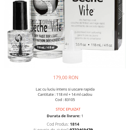
179,00 RON
Lac cu luciu intens si uscare rapida
Cantitate : 118 ml + 14 ml cadou
Cod : 83105
STOC EPUIZAT
Durata de livrare:
1
Cod Produs:
1814
Ai nevoie de ajutor?
0722460479