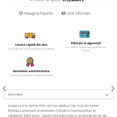
Adauga la Favorite
Cere informatii
Plătește în siguranță
Livrare rapidă din stoc
cu cardul online sau ramburs la
în 24-48 ore de la plasarea comenzii
livrare
Garantăm autenticitatea
Tuturor produselor comercializate
Descriere
Incearca si tu Seche Vite, cel mai celebru top coat din lume!
Multiplu premiant al revistelor InStyle si Cosmopolitan la
categoria "best buys", Seche Vite patrunde in straturile de lac de