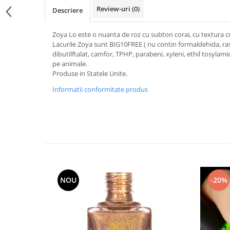
Review-uri
(0)
Descriere
Zoya Lo este o nuanta de roz cu subton corai, cu textura
Lacurile Zoya sunt BIG10FREE ( nu contin formaldehida, ras
dibutilftalat, camfor, TPHP, parabeni, xyleni, ethil tosylami
pe animale.
Produse in Statele Unite.
Informatii conformitate produs
NOU
-20%