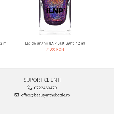
NOU
12 ml
Lac de unghii ILNP Last Light, 12 ml
Lac de un
71,00 RON
SUPORT CLIENTI
0722460479
office@beautyinthebottle.ro