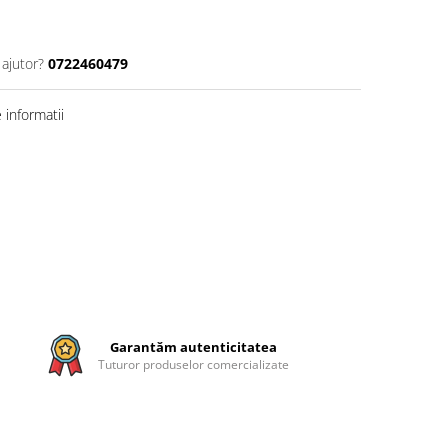
 ajutor?
0722460479
informatii
Garantăm autenticitatea
Tuturor produselor comercializate