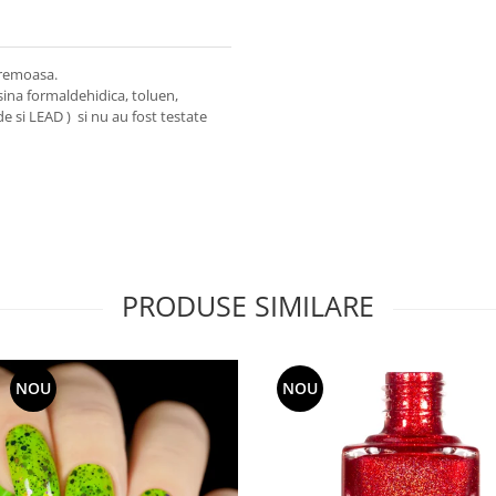
 cremoasa.
ina formaldehidica, toluen,
de si LEAD ) si nu au fost testate
PRODUSE SIMILARE
NOU
NOU