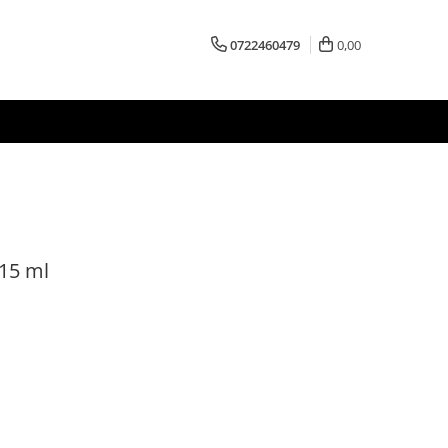
0722460479
0,00
 15 ml