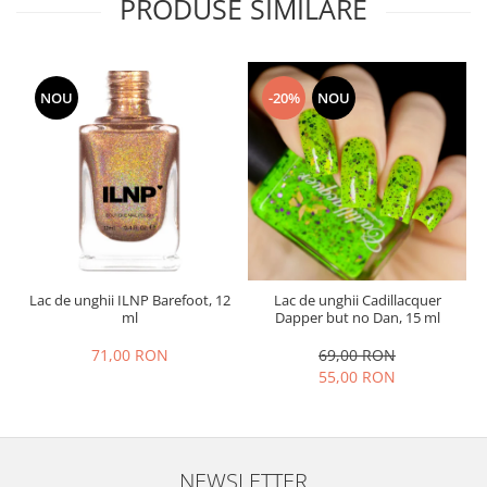
PRODUSE SIMILARE
NOU
-20%
NOU
Lac de unghii ILNP Barefoot, 12
Lac de unghii Cadillacquer
ml
Dapper but no Dan, 15 ml
71,00 RON
69,00 RON
55,00 RON
NEWSLETTER