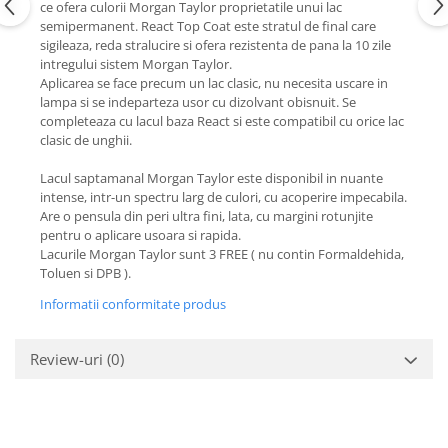
ce ofera culorii Morgan Taylor proprietatile unui lac
semipermanent. React Top Coat este stratul de final care
sigileaza, reda stralucire si ofera rezistenta de pana la 10 zile
intregului sistem Morgan Taylor.
Aplicarea se face precum un lac clasic, nu necesita uscare in
lampa si se indeparteza usor cu dizolvant obisnuit. Se
completeaza cu lacul baza React si este compatibil cu orice lac
clasic de unghii.
Lacul saptamanal Morgan Taylor este disponibil in nuante
intense, intr-un spectru larg de culori, cu acoperire impecabila.
Are o pensula din peri ultra fini, lata, cu margini rotunjite
pentru o aplicare usoara si rapida.
Lacurile Morgan Taylor sunt 3 FREE ( nu contin Formaldehida,
Toluen si DPB ).
Informatii conformitate produs
Review-uri
(0)