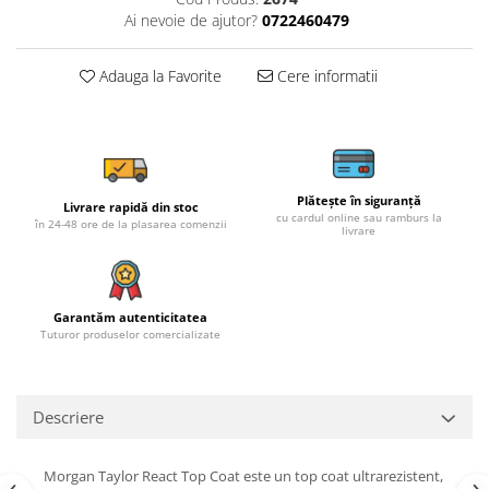
Ai nevoie de ajutor?
0722460479
Adauga la Favorite
Cere informatii
Plătește în siguranță
Livrare rapidă din stoc
cu cardul online sau ramburs la
în 24-48 ore de la plasarea comenzii
livrare
Garantăm autenticitatea
Tuturor produselor comercializate
Descriere
Morgan Taylor React Top Coat este un top coat ultrarezistent,