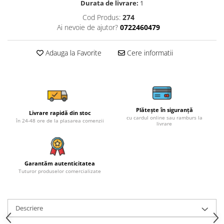
Durata de livrare:
1
Cod Produs:
274
Ai nevoie de ajutor?
0722460479
Adauga la Favorite
Cere informatii
Plătește în siguranță
Livrare rapidă din stoc
cu cardul online sau ramburs la
în 24-48 ore de la plasarea comenzii
livrare
Garantăm autenticitatea
Tuturor produselor comercializate
Descriere