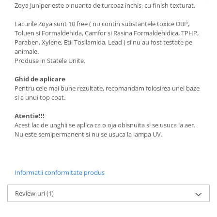
Zoya Juniper este o nuanta de turcoaz inchis, cu finish texturat.
Lacurile Zoya sunt 10 free ( nu contin substantele toxice DBP,
Toluen si Formaldehida, Camfor si Rasina Formaldehidica, TPHP,
Paraben, Xylene, Etil Tosilamida, Lead ) si nu au fost testate pe
animale.
Produse in Statele Unite.
Ghid de aplicare
Pentru cele mai bune rezultate, recomandam folosirea unei baze
si a unui top coat.
Atentie!!!
Acest lac de unghii se aplica ca o oja obisnuita si se usuca la aer.
Nu este semipermanent si nu se usuca la lampa UV.
Informatii conformitate produs
Review-uri
(1)