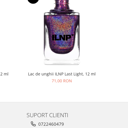
NOU
12 ml
Lac de unghii ILNP Last Light, 12 ml
Lac de un
71,00 RON
SUPORT CLIENTI
0722460479