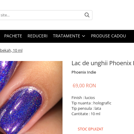
PACHETE
REDUCERI
TRATAMENTE
PRODUSE CADOU
ebekah, 10 ml
Lac de unghii Phoenix 
Phoenix Indie
69,00 RON
Finish : lucios
Tip nuanta : holografic
Tip pensula : lata
Cantitate : 10 ml
STOC EPUIZAT