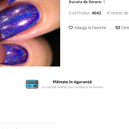
Durata de livrare:
1
Cod Produs:
4043
Ai nevoie de
Adauga la Favorite
Cere 
Plătește în siguranță
cu cardul online sau ramburs la livrare