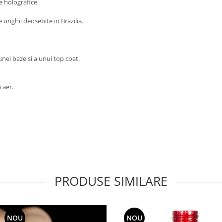
e holografice.
unghii deosebite in Brazilia.
ei baze si a unui top coat.
a aer.
PRODUSE SIMILARE
NOU
NOU