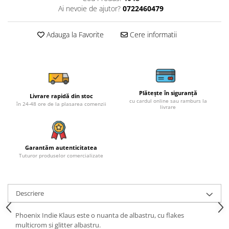
Ai nevoie de ajutor?
0722460479
Adauga la Favorite
Cere informatii
Plătește în siguranță
Livrare rapidă din stoc
cu cardul online sau ramburs la
în 24-48 ore de la plasarea comenzii
livrare
Garantăm autenticitatea
Tuturor produselor comercializate
Descriere
Phoenix Indie Klaus este o nuanta de albastru, cu flakes
multicrom si glitter albastru.