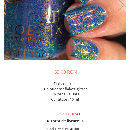
69,00 RON
Finish : lucios
Tip nuanta : flakes, glitter
Tip pensula : lata
Cantitate : 10 ml
STOC EPUIZAT
Durata de livrare:
1
Cod Produs:
4048