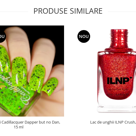
PRODUSE SIMILARE
OU
NOU
i Cadillacquer Dapper but no Dan,
Lac de unghii ILNP Crush,
15 ml