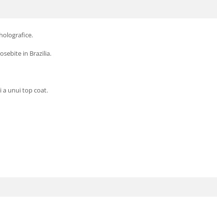
holografice.
ebite in Brazilia.
 a unui top coat.