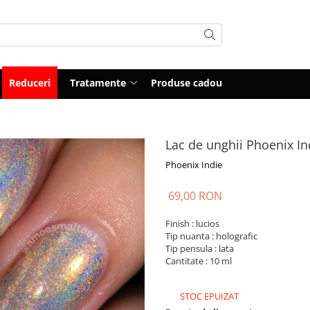
Reduceri
Tratamente
Produse cadou
Lac de unghii Phoenix In
Phoenix Indie
69,00 RON
Finish : lucios
Tip nuanta : holografic
Tip pensula : lata
Cantitate : 10 ml
STOC EPUIZAT