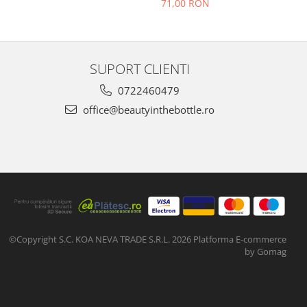
71,00 RON
SUPORT CLIENTI
0722460479
office@beautyinthebottle.ro
©Copyright S.C. KOA NEVA TRADE S.R.L. 2026
Platforma E-commerce
by Gomag