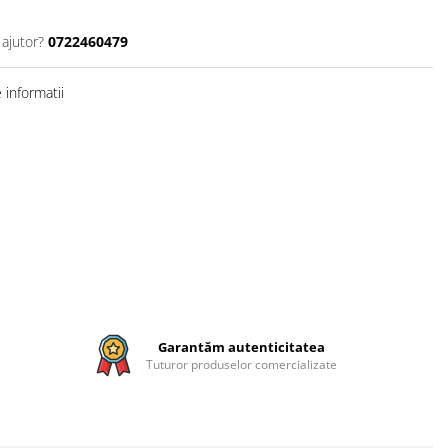
 ajutor?
0722460479
informatii
Garantăm autenticitatea
Tuturor produselor comercializate