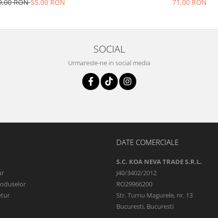
9,00 RON
55,00 RON
71,00 RON
SOCIAL
Urmareste-ne in social media
DATE COMERCIALE
S.C. KOA NEVA TRADE S.R.L.
ur
J40/3402/2012
roduselor
RO29966200
etur
Str. Turnu Magurele, nr. 13
Bucuresti, Bucuresti