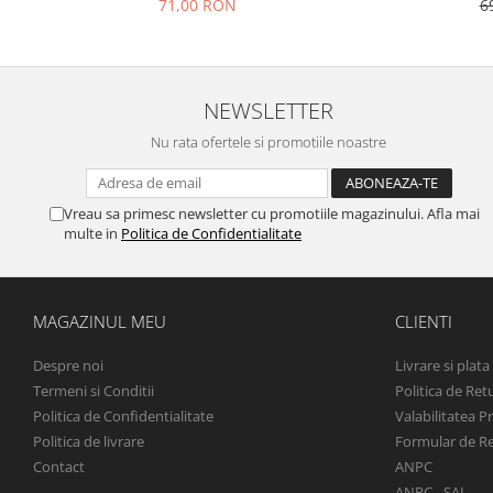
71,00 RON
6
NEWSLETTER
Nu rata ofertele si promotiile noastre
Vreau sa primesc newsletter cu promotiile magazinului. Afla mai
multe in
Politica de Confidentialitate
MAGAZINUL MEU
CLIENTI
Despre noi
Livrare si plata
Termeni si Conditii
Politica de Ret
Politica de Confidentialitate
Valabilitatea P
Politica de livrare
Formular de R
Contact
ANPC
ANPC - SAL