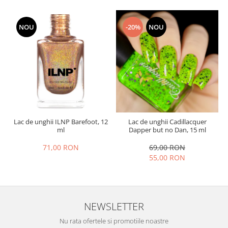
NOU
-20%
NOU
Lac de unghii ILNP Barefoot, 12
Lac de unghii Cadillacquer
ml
Dapper but no Dan, 15 ml
71,00 RON
69,00 RON
55,00 RON
NEWSLETTER
Nu rata ofertele si promotiile noastre