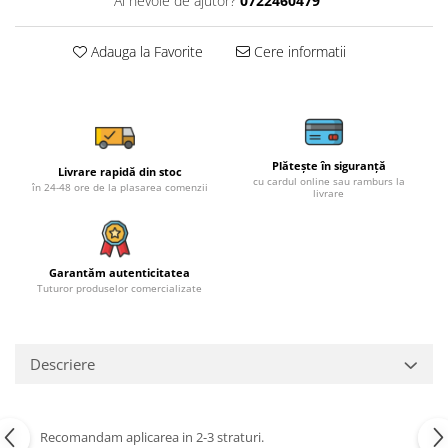
Ai nevoie de ajutor?
0722460479
Adauga la Favorite
Cere informatii
Plătește în siguranță
Livrare rapidă din stoc
cu cardul online sau ramburs la
în 24-48 ore de la plasarea comenzii
livrare
Garantăm autenticitatea
Tuturor produselor comercializate
Descriere
Recomandam aplicarea in 2-3 straturi.