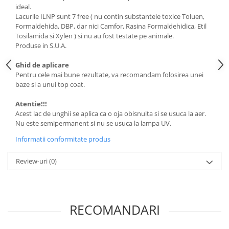
ideal.
Lacurile ILNP sunt 7 free ( nu contin substantele toxice Toluen,
Formaldehida, DBP, dar nici Camfor, Rasina Formaldehidica, Etil
Tosilamida si Xylen ) si nu au fost testate pe animale.
Produse in S.U.A.
Ghid de aplicare
Pentru cele mai bune rezultate, va recomandam folosirea unei
baze si a unui top coat.
Atentie!!!
Acest lac de unghii se aplica ca o oja obisnuita si se usuca la aer.
Nu este semipermanent si nu se usuca la lampa UV.
Informatii conformitate produs
Review-uri
(0)
RECOMANDARI