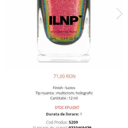
71,00 RON
Finish : lucios
Tip nuanta : multicrom, holografic
Cantitate : 12 ml
STOC EPUIZAT
Durata de livrare:
1
Cod Produs:
5209
Ai nevoie de ajutor?
0722460479