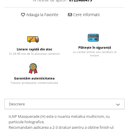
Adauga la Favorite
Cere informatii
Plătește în siguranță
Livrare rapidă din stoc
cu cardul online sau ramburs la
în 24-48 ore de la plasarea comenzii
livrare
Garantăm autenticitatea
Tuturor produselor comercializate
Descriere
ILNP Masquerade (H) este o nuanta metalica multicrom, cu
particule holografice.
Recomandam aplicarea a 2-3 straturi pentru a obtine finish-ul