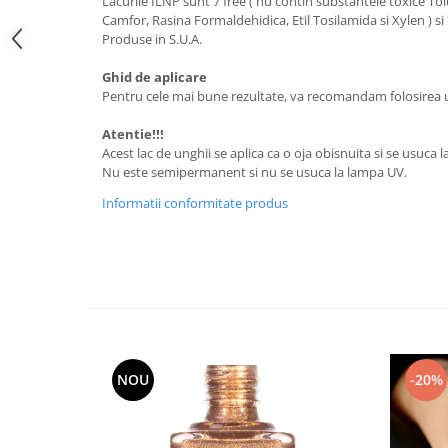
Lacurile ILNP sunt 7 free ( nu contin substantele toxice To
Camfor, Rasina Formaldehidica, Etil Tosilamida si Xylen ) si
Produse in S.U.A.
Ghid de aplicare
Pentru cele mai bune rezultate, va recomandam folosirea un
Atentie!!!
Acest lac de unghii se aplica ca o oja obisnuita si se usuca l
Nu este semipermanent si nu se usuca la lampa UV.
Informatii conformitate produs
NOU
-20%