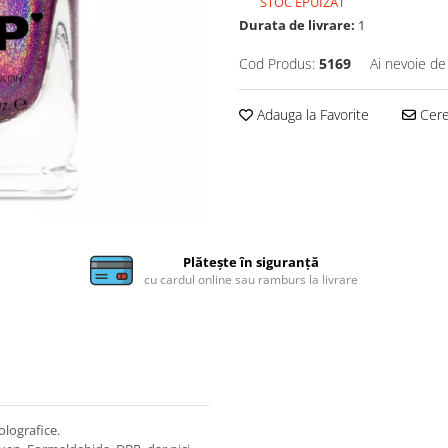
STOC EPUIZAT
Durata de livrare:
1
Cod Produs:
5169
Ai nevoie de
Adauga la Favorite
Cere 
Plătește în siguranță
cu cardul online sau ramburs la livrare
olografice.