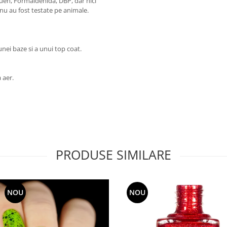
luen, Formaldehida, DBP, dar nici
 nu au fost testate pe animale.
ei baze si a unui top coat.
a aer.
PRODUSE SIMILARE
NOU
NOU