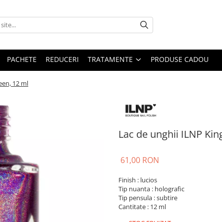
PACHETE
REDUCERI
TRATAMENTE
PRODUSE CADOU
een, 12 ml
Lac de unghii ILNP Ki
61,00 RON
Finish : lucios
Tip nuanta : holografic
Tip pensula : subtire
Cantitate : 12 ml