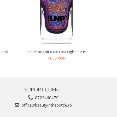
NOU
12 ml
Lac de unghii ILNP Last Light, 12 ml
Lac de un
71,00 RON
SUPORT CLIENTI
0722460479
office@beautyinthebottle.ro