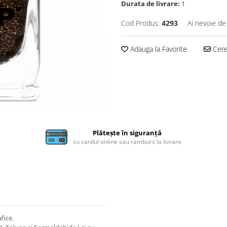
Durata de livrare:
1
Cod Produs:
4293
Ai nevoie de
Adauga la Favorite
Cere 
Plătește în siguranță
cu cardul online sau ramburs la livrare
fice.