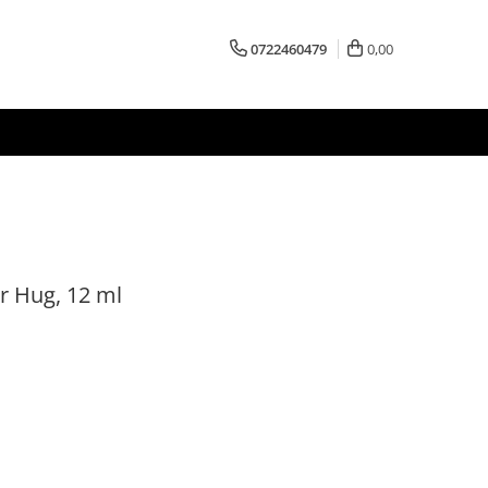
0722460479
0,00
r Hug, 12 ml