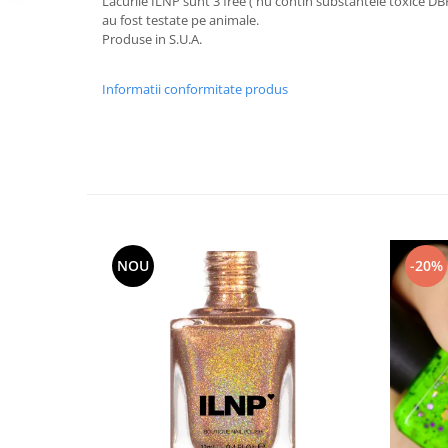
Lacurile ILNP sunt 3 free ( nu contin substantele toxice DB
au fost testate pe animale.
Produse in S.U.A.
Informatii conformitate produs
NOU
-20%