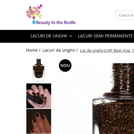
Lacuri de unghii
Tratamente
OPI
Base coat
LACURI DE UNGHII
LACURI SEMI-PERMANENTE
ILNP
Top Coat
Home /
Lacuri de unghii /
Lac de unghii ILNP Bear Hug, 
Zoya
Ingrijire
A England
Accesorii
NOU
MoYou
Cadillacquer
Cirque
Cuticula
Phoenix Indie