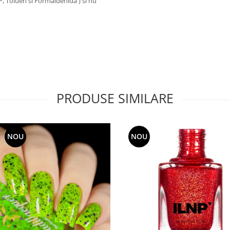
P, Toluen si Formaldehida ) si nu
PRODUSE SIMILARE
NOU
NOU