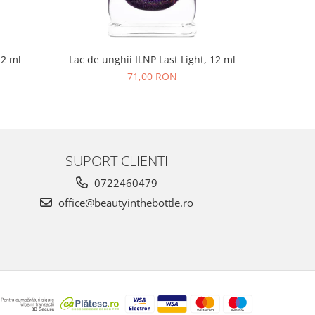
12 ml
Lac de unghii ILNP Last Light, 12 ml
Lac de un
71,00 RON
SUPORT CLIENTI
0722460479
office@beautyinthebottle.ro