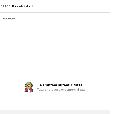
 ajutor?
0722460479
informatii
Garantăm autenticitatea
Tuturor produselor comercializate