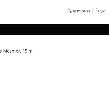
0722460479
0,00
ss Mesmer, 15 ml