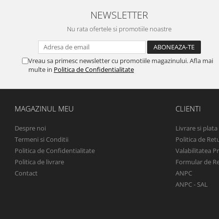
NEWSLETTER
Nu rata ofertele si promotiile noastre
Vreau sa primesc newsletter cu promotiile magazinului. Afla mai
multe in
Politica de Confidentialitate
MAGAZINUL MEU
CLIENTI
Despre noi
Livrare si plata
Termeni si Conditii
Politica de Ret
Politica de Confidentialitate
Valabilitatea P
Politica de livrare
Formular de R
Contact
ANPC
ANPC - SAL