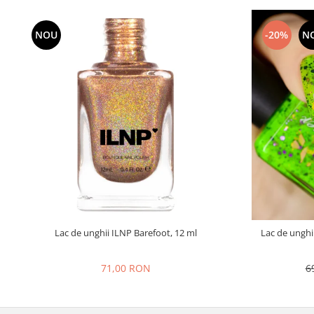
NOU
-20%
N
Lac de unghii ILNP Barefoot, 12 ml
Lac de unghi
71,00 RON
6