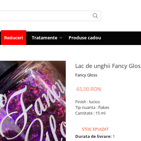
Reduceri
Tratamente
Produse cadou
Lac de unghii Fancy Glo
Fancy Gloss
65,00 RON
Finish : lucios
Tip nuanta : flakes
Cantitate : 15 ml
STOC EPUIZAT
Durata de livrare:
1