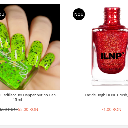
OU
NOU
i Cadillacquer Dapper but no Dan,
Lac de unghii ILNP Crush,
15 ml
9,00 RON
55,00 RON
71,00 RON