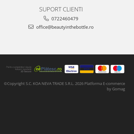
SUPORT CLIENTI
0722460479
office@beautyinthebottle.ro
©Copyright S.C. KOA NEVA TRADE S.R.L. 2026
Platforma E-commerce
by Gomag