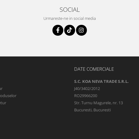
SOCIAL
Urmareste-ne in social media
DATE COMERCIALE
S.C. KOA NEVA TRADE S.R.L.
ur
J40/3402/2012
roduselor
RO29966200
etur
Str. Turnu Magurele, nr. 13
Bucuresti, Bucuresti