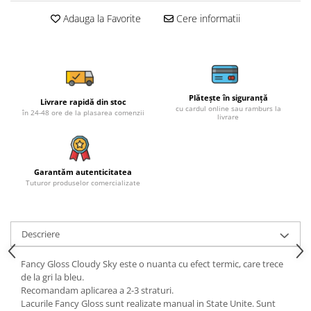
Adauga la Favorite
Cere informatii
Plătește în siguranță
Livrare rapidă din stoc
cu cardul online sau ramburs la
în 24-48 ore de la plasarea comenzii
livrare
Garantăm autenticitatea
Tuturor produselor comercializate
Descriere
Fancy Gloss Cloudy Sky este o nuanta cu efect termic, care trece
de la gri la bleu.
Recomandam aplicarea a 2-3 straturi.
Lacurile Fancy Gloss sunt realizate manual in State Unite. Sunt