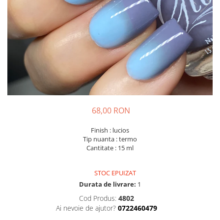
68,00 RON
Finish : lucios
Tip nuanta : termo
Cantitate : 15 ml
STOC EPUIZAT
Durata de livrare:
1
Cod Produs:
4802
Ai nevoie de ajutor?
0722460479