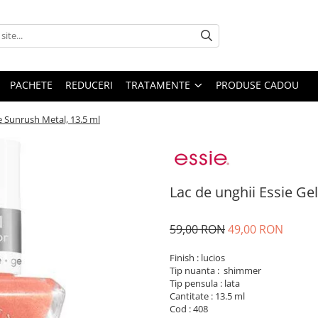
PACHETE
REDUCERI
TRATAMENTE
PRODUSE CADOU
e Sunrush Metal, 13.5 ml
Lac de unghii Essie Ge
59,00 RON
49,00 RON
Finish : lucios
Tip nuanta : shimmer
Tip pensula : lata
Cantitate : 13.5 ml
Cod : 408