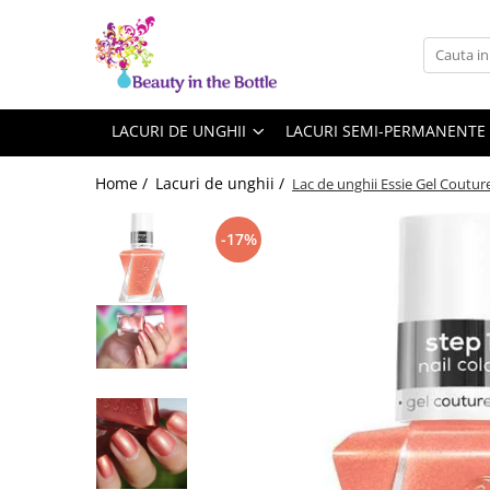
Lacuri de unghii
Tratamente
OPI
Base coat
LACURI DE UNGHII
LACURI SEMI-PERMANENTE
ILNP
Top Coat
Home /
Lacuri de unghii /
Lac de unghii Essie Gel Coutur
Zoya
Ingrijire
A England
Accesorii
-17%
MoYou
Cadillacquer
Cirque
Cuticula
Phoenix Indie