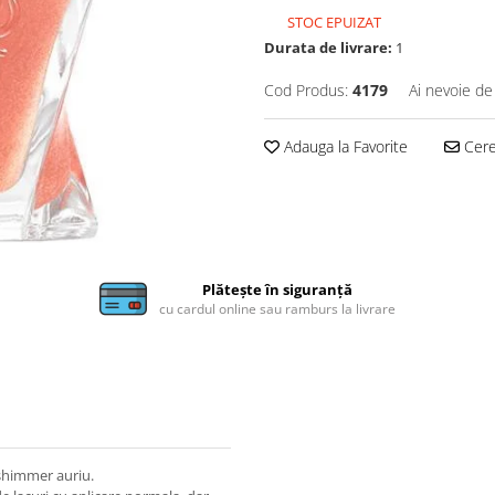
STOC EPUIZAT
Durata de livrare:
1
Cod Produs:
4179
Ai nevoie de
Adauga la Favorite
Cere 
Plătește în siguranță
cu cardul online sau ramburs la livrare
 shimmer auriu.