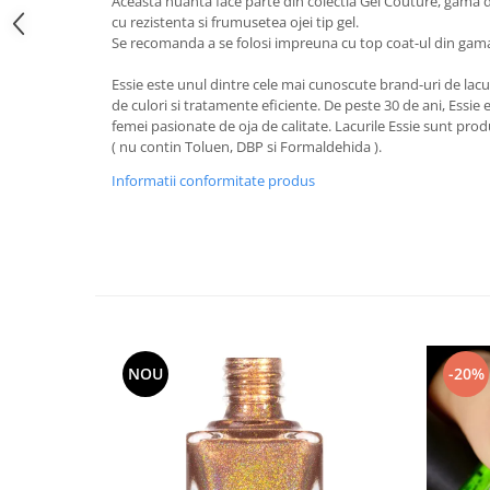
Aceasta nuanta face parte din colectia Gel Couture, gama d
cu rezistenta si frumusetea ojei tip gel.
Se recomanda a se folosi impreuna cu top coat-ul din gam
Essie este unul dintre cele mai cunoscute brand-uri de lacuri
de culori si tratamente eficiente. De peste 30 de ani, Essie
femei pasionate de oja de calitate. Lacurile Essie sunt prod
( nu contin Toluen, DBP si Formaldehida ).
Informatii conformitate produs
NOU
-20%