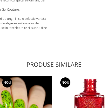
e lacuri cu aplicare normala, dar
a Gel Couture.
 de unghii , cu o selectie variata
 este alegerea milioanelor de
use in Statele Unite si sunt 3-free
PRODUSE SIMILARE
NOU
NOU