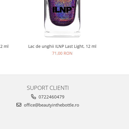
NOU
12 ml
Lac de unghii ILNP Last Light, 12 ml
Lac de un
71,00 RON
SUPORT CLIENTI
0722460479
office@beautyinthebottle.ro