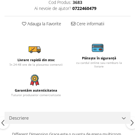
Cod Produs:
3683
Ai nevoie de ajutor?
0722460479
Adauga la Favorite
Cere informatii
Plătește în siguranță
Livrare rapidă din stoc
cu cardul online sau ramburs la
în 24-48 ore de la plasarea comenzii
livrare
Garantăm autenticitatea
Tuturor produselor comercializate
Descriere
Different Dimension Grace este o nuanta de grena multicrom,