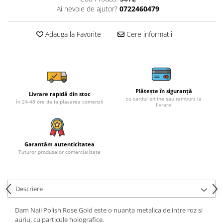
Ai nevoie de ajutor?
0722460479
Adauga la Favorite
Cere informatii
Plătește în siguranță
Livrare rapidă din stoc
cu cardul online sau ramburs la
în 24-48 ore de la plasarea comenzii
livrare
Garantăm autenticitatea
Tuturor produselor comercializate
Descriere
Dam Nail Polish Rose Gold este o nuanta metalica de intre roz si
auriu, cu particule holografice.