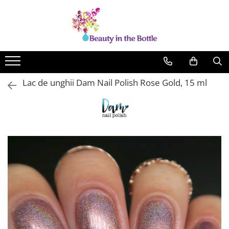
Lacuri de unghii
Tratamente
OPI
Base coat
ILNP
Top Coat
Lac de unghii Dam Nail Polish Rose Gold, 15 ml
Zoya
Ingrijire
A England
Accesorii
MoYou
Cadillacquer
Cirque
Cuticula
Phoenix Indie