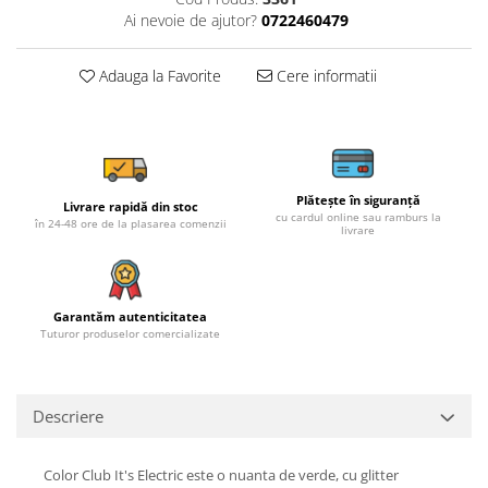
Ai nevoie de ajutor?
0722460479
Adauga la Favorite
Cere informatii
Plătește în siguranță
Livrare rapidă din stoc
cu cardul online sau ramburs la
în 24-48 ore de la plasarea comenzii
livrare
Garantăm autenticitatea
Tuturor produselor comercializate
Descriere
Color Club It's Electric este o nuanta de verde, cu glitter