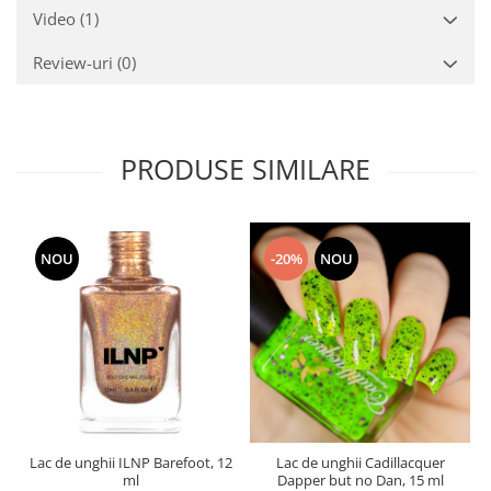
Video
(1)
Review-uri
(0)
PRODUSE SIMILARE
NOU
-20%
NOU
Lac de unghii ILNP Barefoot, 12
Lac de unghii Cadillacquer
ml
Dapper but no Dan, 15 ml