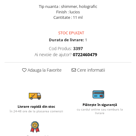
Tip nuanta : shimmer, holografic
Finish : lucios
Cantitate : 11 ml
STOC EPUIZAT
Durata de livrare:
1
Cod Produs:
3397
Ai nevoie de ajutor?
0722460479
Adauga la Favorite
Cere informatii
Plătește în siguranță
Livrare rapidă din stoc
cu cardul online sau ramburs la
în 24-48 ore de la plasarea comenzii
livrare