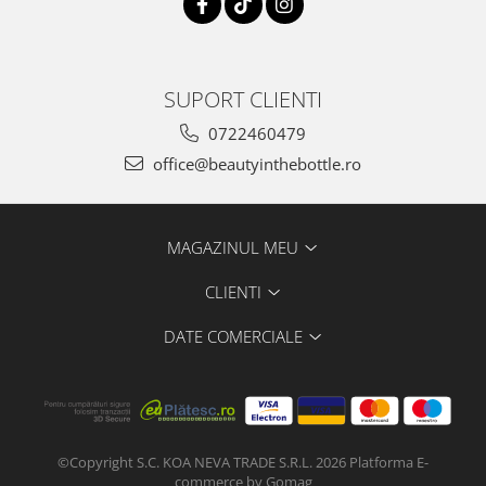
SUPORT CLIENTI
0722460479
office@beautyinthebottle.ro
MAGAZINUL MEU
CLIENTI
DATE COMERCIALE
©Copyright S.C. KOA NEVA TRADE S.R.L. 2026
Platforma E-
commerce by Gomag