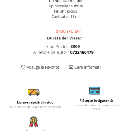
Tip nuanta : metalic
Tip pensula : subtire
Finish : lucios
Cantitate : 11 ml
STOC EPUIZAT
Durata de livrare:
1
Cod Produs:
3909
Ai nevoie de ajutor?
0722460479
Adauga la Favorite
Cere informatii
Plătește în siguranță
Livrare rapidă din stoc
cu cardul online sau ramburs la
în 24-48 ore de la plasarea comenzii
livrare