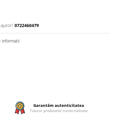
 ajutor?
0722460479
informatii
Garantăm autenticitatea
Tuturor produselor comercializate