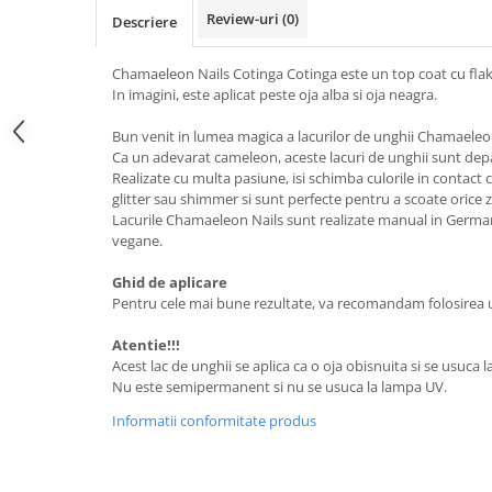
Review-uri
(0)
Descriere
Chamaeleon Nails Cotinga Cotinga este un top coat cu flake
In imagini, este aplicat peste oja alba si oja neagra.
Bun venit in lumea magica a lacurilor de unghii Chamaeleo
Ca un adevarat cameleon, aceste lacuri de unghii sunt de
Realizate cu multa pasiune, isi schimba culorile in contact c
glitter sau shimmer si sunt perfecte pentru a scoate orice 
Lacurile Chamaeleon Nails sunt realizate manual in Germania
vegane.
Ghid de aplicare
Pentru cele mai bune rezultate, va recomandam folosirea un
Atentie!!!
Acest lac de unghii se aplica ca o oja obisnuita si se usuca l
Nu este semipermanent si nu se usuca la lampa UV.
Informatii conformitate produs