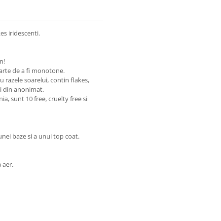
s iridescenti.
n!
parte de a fi monotone.
u razele soarelui, contin flakes,
zi din anonimat.
, sunt 10 free, cruelty free si
ei baze si a unui top coat.
a aer.