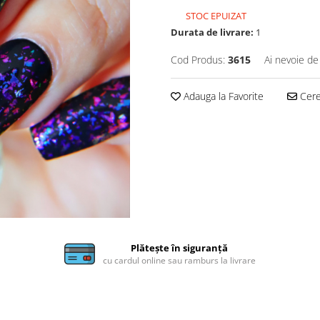
STOC EPUIZAT
Durata de livrare:
1
Cod Produs:
3615
Ai nevoie de
Adauga la Favorite
Cere 
Plătește în siguranță
cu cardul online sau ramburs la livrare