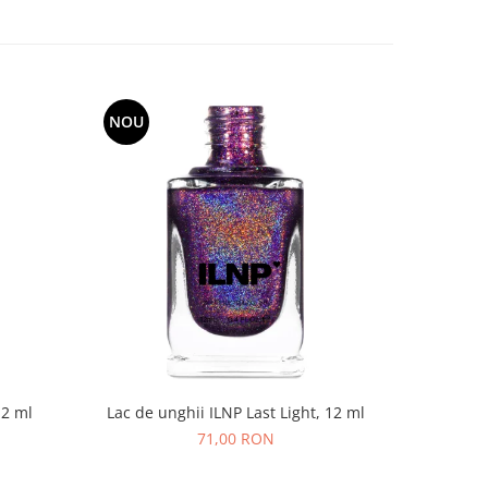
NOU
NOU
12 ml
Lac de unghii ILNP Last Light, 12 ml
Lac de un
71,00 RON