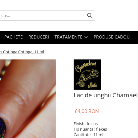
PACHETE
REDUCERI
TRATAMENTE
PRODUSE CADOU
s Cotinga Cotinga, 11 ml
Lac de unghii Chamael
64,00 RON
Finish : lucios
Tip nuanta : flakes
Cantitate : 11 ml