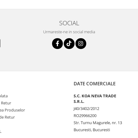
SOCIAL
Urmareste-ne in social media
DATE COMERCIALE
plata
S.C. KOA NEVA TRADE
S.R.L.
e Retur
J40/3402/2012
tea Produselor
RO29966200
de Retur
Str. Turnu Magurele, nr. 13
Bucuresti, Bucuresti
L