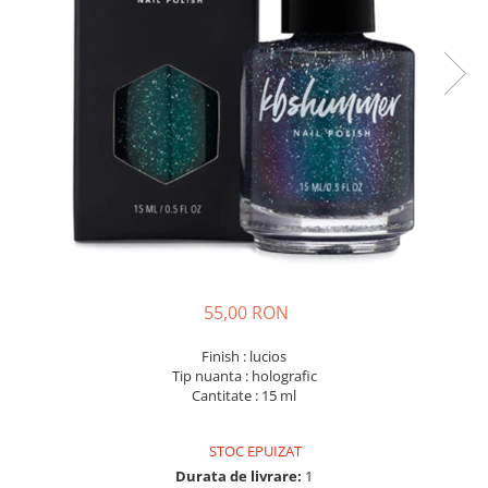
55,00 RON
Finish : lucios
Tip nuanta : holografic
Cantitate : 15 ml
STOC EPUIZAT
Durata de livrare:
1