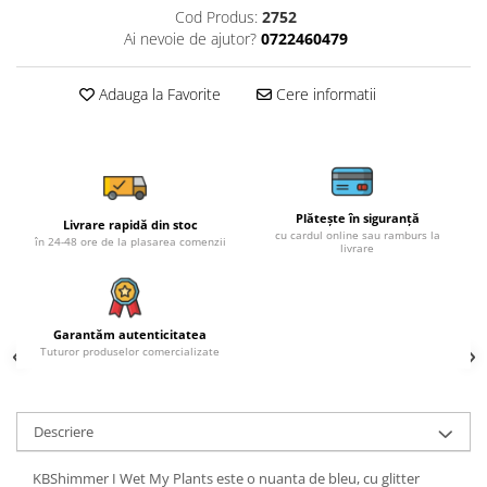
Cod Produs:
2752
Ai nevoie de ajutor?
0722460479
Adauga la Favorite
Cere informatii
Plătește în siguranță
Livrare rapidă din stoc
cu cardul online sau ramburs la
în 24-48 ore de la plasarea comenzii
livrare
Garantăm autenticitatea
Tuturor produselor comercializate
Descriere
KBShimmer I Wet My Plants este o nuanta de bleu, cu glitter