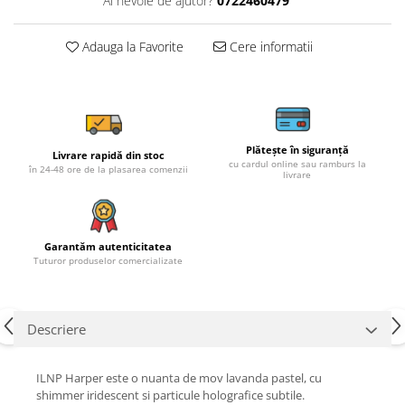
Ai nevoie de ajutor?
0722460479
Adauga la Favorite
Cere informatii
Plătește în siguranță
Livrare rapidă din stoc
cu cardul online sau ramburs la
în 24-48 ore de la plasarea comenzii
livrare
Garantăm autenticitatea
Tuturor produselor comercializate
Descriere
ILNP Harper este o nuanta de mov lavanda pastel, cu
shimmer iridescent si particule holografice subtile.