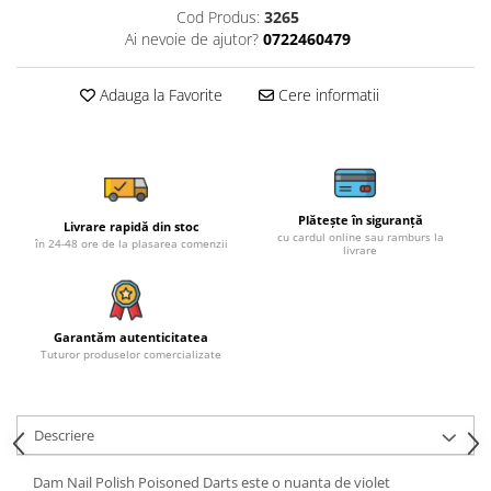
Cod Produs:
3265
Ai nevoie de ajutor?
0722460479
Adauga la Favorite
Cere informatii
Plătește în siguranță
Livrare rapidă din stoc
cu cardul online sau ramburs la
în 24-48 ore de la plasarea comenzii
livrare
Garantăm autenticitatea
Tuturor produselor comercializate
Descriere
Dam Nail Polish Poisoned Darts este o nuanta de violet