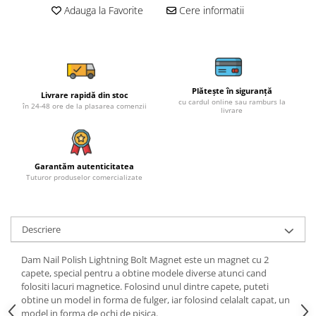
Adauga la Favorite
Cere informatii
Plătește în siguranță
Livrare rapidă din stoc
cu cardul online sau ramburs la
în 24-48 ore de la plasarea comenzii
livrare
Garantăm autenticitatea
Tuturor produselor comercializate
Descriere
Dam Nail Polish Lightning Bolt Magnet este un magnet cu 2
capete, special pentru a obtine modele diverse atunci cand
folositi lacuri magnetice. Folosind unul dintre capete, puteti
obtine un model in forma de fulger, iar folosind celalalt capat, un
model in forma de ochi de pisica.