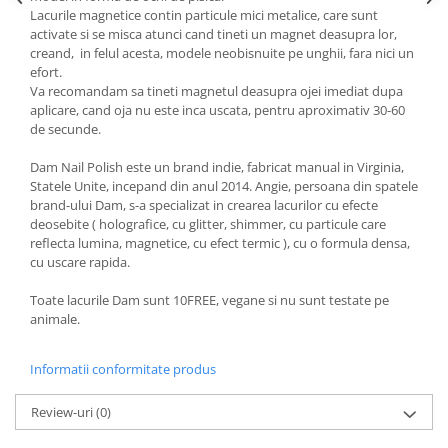
Lacurile magnetice contin particule mici metalice, care sunt
activate si se misca atunci cand tineti un magnet deasupra lor,
creand, in felul acesta, modele neobisnuite pe unghii, fara nici un
efort.
Va recomandam sa tineti magnetul deasupra ojei imediat dupa
aplicare, cand oja nu este inca uscata, pentru aproximativ 30-60
de secunde.
Dam Nail Polish este un brand indie, fabricat manual in Virginia,
Statele Unite, incepand din anul 2014. Angie, persoana din spatele
brand-ului Dam, s-a specializat in crearea lacurilor cu efecte
deosebite ( holografice, cu glitter, shimmer, cu particule care
reflecta lumina, magnetice, cu efect termic ), cu o formula densa,
cu uscare rapida.
Toate lacurile Dam sunt 10FREE, vegane si nu sunt testate pe
animale.
Informatii conformitate produs
Review-uri
(0)