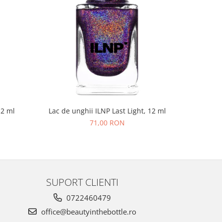
NOU
12 ml
Lac de unghii ILNP Last Light, 12 ml
Lac de un
71,00 RON
SUPORT CLIENTI
0722460479
office@beautyinthebottle.ro