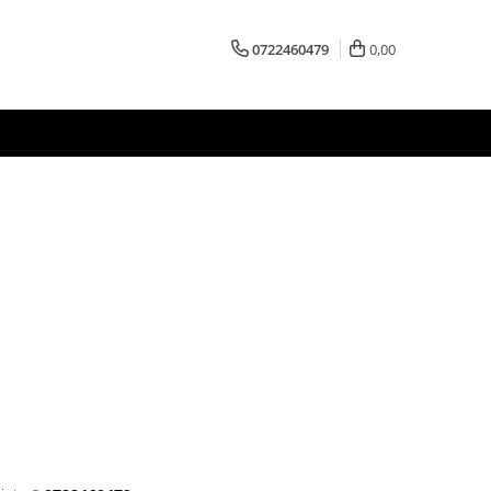
0722460479
0,00