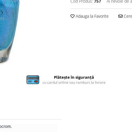
Cod Produs:
757
Ai nevoie de a
Adauga la Favorite
Cere 
Plătește în siguranță
cu cardul online sau ramburs la livrare
uocrom.