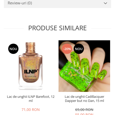
Review-uri
(0)
PRODUSE SIMILARE
NOU
-20%
NOU
Lac de unghii ILNP Barefoot, 12
Lac de unghii Cadillacquer
ml
Dapper but no Dan, 15 ml
71,00 RON
69,00 RON
55,00 RON