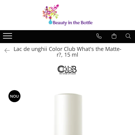
Lacuri de unghii
Tratamente
OPI
Base coat
ILNP
Top Coat
Lac de unghii Color Club What's the Matte-
Zoya
Ingrijire
r?, 15 ml
A England
Accesorii
MoYou
Cadillacquer
Cirque
NOU
Cuticula
Phoenix Indie