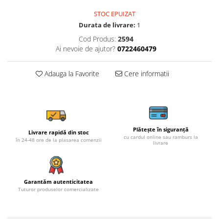
STOC EPUIZAT
Durata de livrare:
1
Cod Produs:
2594
Ai nevoie de ajutor?
0722460479
Adauga la Favorite
Cere informatii
Plătește în siguranță
Livrare rapidă din stoc
cu cardul online sau ramburs la
în 24-48 ore de la plasarea comenzii
livrare
Garantăm autenticitatea
Tuturor produselor comercializate