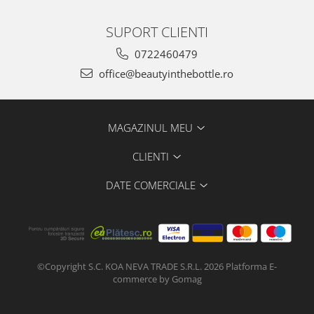
SUPORT CLIENTI
0722460479
office@beautyinthebottle.ro
MAGAZINUL MEU
CLIENTI
DATE COMERCIALE
©Copyright S.C. KOA NEVA TRADE S.R.L. 2026
Platforma E-
commerce by Gomag