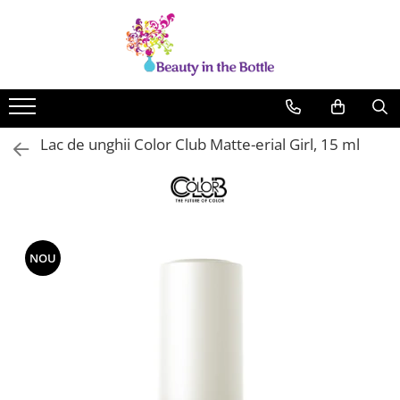
Lacuri de unghii
Tratamente
OPI
Base coat
ILNP
Top Coat
Lac de unghii Color Club Matte-erial Girl, 15 ml
Zoya
Ingrijire
A England
Accesorii
MoYou
Cadillacquer
NOU
Cirque
Cuticula
Phoenix Indie