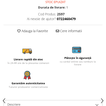
STOC EPUIZAT
Durata de livrare:
1
Cod Produs:
2597
Ai nevoie de ajutor?
0722460479
Adauga la Favorite
Cere informatii
Plătește în siguranță
Livrare rapidă din stoc
cu cardul online sau ramburs la
în 24-48 ore de la plasarea comenzii
livrare
Garantăm autenticitatea
Tuturor produselor comercializate
Descriere