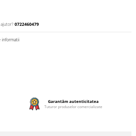
 ajutor?
0722460479
informatii
Garantăm autenticitatea
Tuturor produselor comercializate