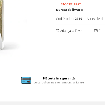
STOC EPUIZAT
Durata de livrare:
1
Cod Produs:
2519
Ai nevoie de
Adauga la Favorite
Cere 
Plătește în siguranță
cu cardul online sau ramburs la livrare