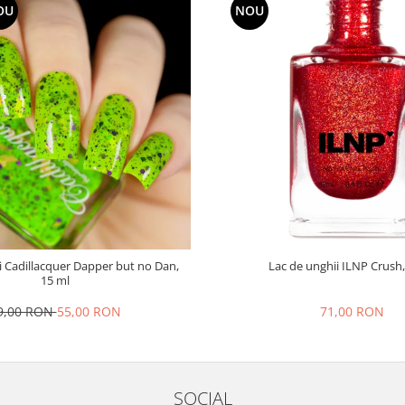
OU
NOU
i Cadillacquer Dapper but no Dan,
Lac de unghii ILNP Crush,
15 ml
9,00 RON
55,00 RON
71,00 RON
SOCIAL