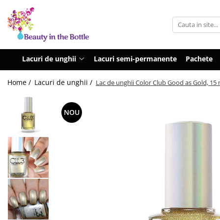
Lacuri de unghii
Tratamente
OPI
Base coat
Lacuri de unghii
Lacuri semi-permanente
Pachete
ILNP
Top Coat
Home /
Lacuri de unghii /
Lac de unghii Color Club Good as Gold, 15 
Zoya
Ingrijire
A England
Accesorii
NOU
MoYou
Cadillacquer
Cirque
Cuticula
Phoenix Indie