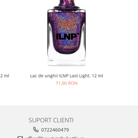
NOU
12 ml
Lac de unghii ILNP Last Light, 12 ml
Lac de un
71,00 RON
SUPORT CLIENTI
0722460479