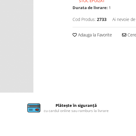
STOC EPUIZAT
Durata de livrare:
1
Cod Produs:
2733
Ai nevoie de
Adauga la Favorite
Cere 
Plătește în siguranță
cu cardul online sau ramburs la livrare