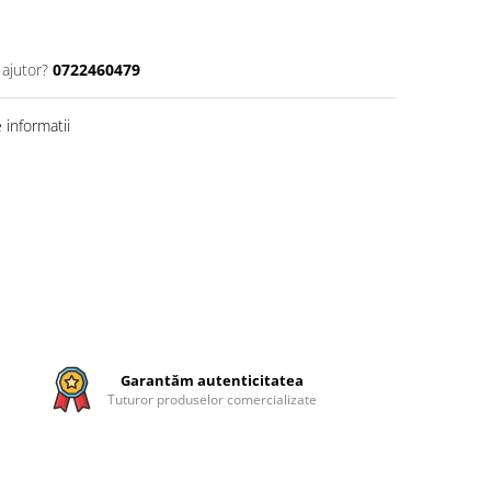
 ajutor?
0722460479
informatii
Garantăm autenticitatea
Tuturor produselor comercializate