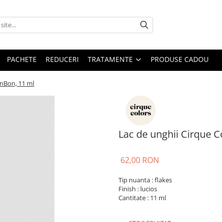
PACHETE
REDUCERI
TRATAMENTE
PRODUSE CADOU
onBon, 11 ml
Lac de unghii Cirque 
62,00 RON
Tip nuanta : flakes
Finish : lucios
Cantitate : 11 ml