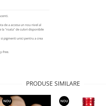
centi.
ta de a accesa un nou nivel al
e la "roata" de culori disponibile
 si pigmenti unici pentru a crea
y-free.
PRODUSE SIMILARE
NOU
NOU