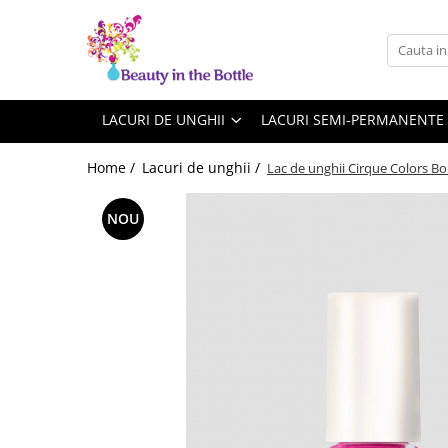
Lacuri de unghii
Tratamente
OPI
Base coat
LACURI DE UNGHII
LACURI SEMI-PERMANENTE
ILNP
Top Coat
Home /
Lacuri de unghii /
Lac de unghii Cirque Colors B
Zoya
Ingrijire
A England
Accesorii
NOU
MoYou
Cadillacquer
Cirque
Cuticula
Phoenix Indie