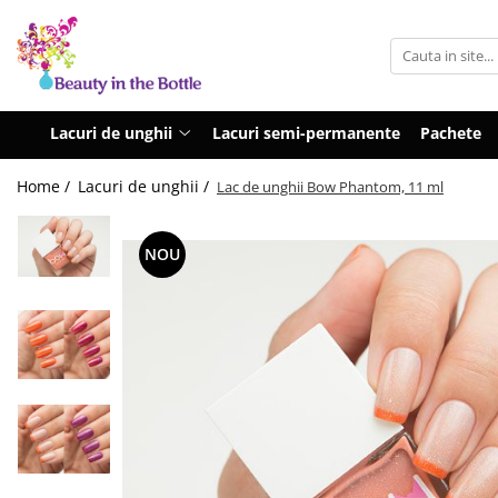
Lacuri de unghii
Tratamente
OPI
Base coat
Lacuri de unghii
Lacuri semi-permanente
Pachete
ILNP
Top Coat
Home /
Lacuri de unghii /
Lac de unghii Bow Phantom, 11 ml
Zoya
Ingrijire
A England
Accesorii
NOU
MoYou
Cadillacquer
Cirque
Cuticula
Phoenix Indie