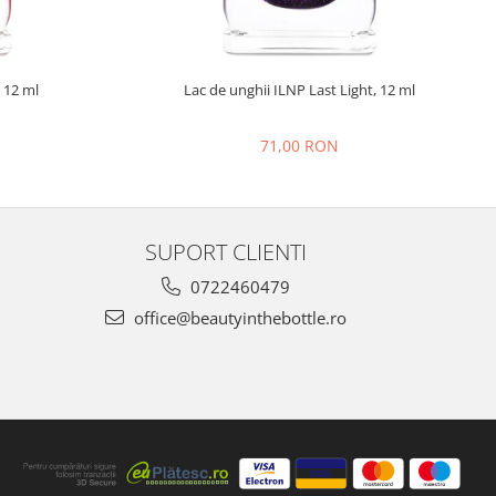
 12 ml
Lac de unghii ILNP Last Light, 12 ml
71,00 RON
SUPORT CLIENTI
0722460479
office@beautyinthebottle.ro