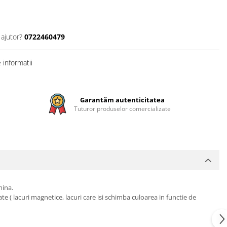
 ajutor?
0722460479
informatii
Garantăm autenticitatea
Tuturor produselor comercializate
mina.
 ( lacuri magnetice, lacuri care isi schimba culoarea in functie de