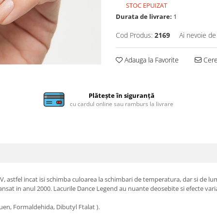
STOC EPUIZAT
Durata de livrare:
1
Cod Produs:
2169
Ai nevoie de
Adauga la Favorite
Cere 
Plătește în siguranță
cu cardul online sau ramburs la livrare
, astfel incat isi schimba culoarea la schimbari de temperatura, dar si de lu
at in anul 2000. Lacurile Dance Legend au nuante deosebite si efecte variate
uen, Formaldehida, Dibutyl Ftalat ).