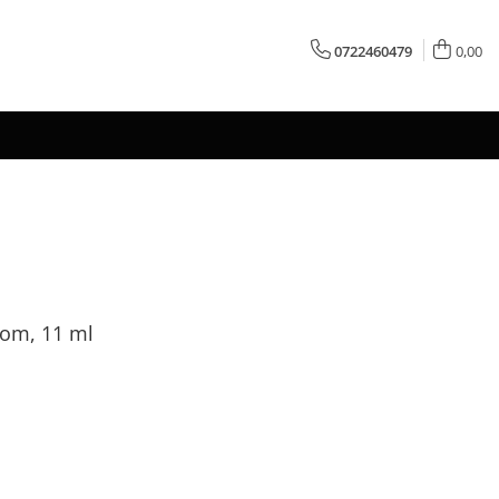
0722460479
0,00
tom, 11 ml