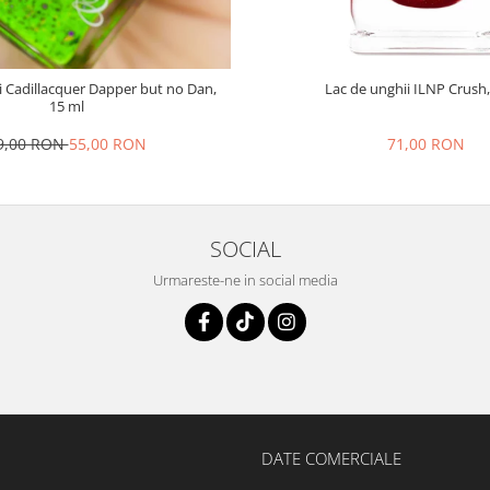
i Cadillacquer Dapper but no Dan,
Lac de unghii ILNP Crush,
15 ml
9,00 RON
55,00 RON
71,00 RON
SOCIAL
Urmareste-ne in social media
DATE COMERCIALE