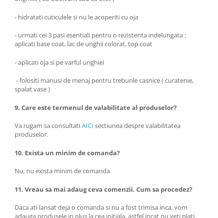
- hidratati cuticulele si nu le acoperiti cu oja
- urmati cei 3 pasi esentiali pentru o rezistenta indelungata :
aplicati base coat, lac de unghii colorat, top coat
- aplicati oja si pe varful unghiei
- folositi manusi de menaj pentru treburile casnice ( curatenie,
spalat vase )
9. Care este termenul de valabilitate al produselor?
Va rugam sa consultati
AICI
sectiunea despre valabilitatea
produselor.
10. Exista un minim de comanda?
Nu, nu exista minim de comanda.
11. Vreau sa mai adaug ceva comenzii. Cum sa procedez?
Daca ati lansat deja o comanda si nu a fost trimisa inca, vom
adauga produsele in plus la cea initiala, astfel incat nu veti plati