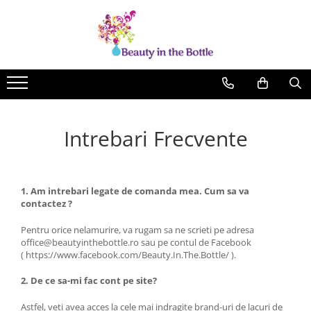
Lacuri de unghii
Tratamente
OPI
Base coat
ILNP
Top Coat
Zoya
Ingrijire
Intrebari Frecvente
A England
Accesorii
MoYou
Cadillacquer
1. Am intrebari legate de comanda mea. Cum sa va
Cirque
contactez
?
Cuticula
Pentru orice nelamurire, va rugam sa ne scrieti pe adresa
office@beautyinthebottle.ro sau pe contul de Facebook
Phoenix Indie
( https://www.facebook.com/Beauty.In.The.Bottle/ ).
2. De ce sa-mi fac cont pe site?
Astfel, veti avea acces la cele mai indragite brand-uri de lacuri de