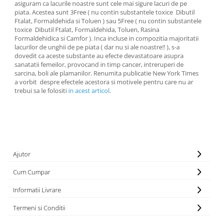
asiguram ca lacurile noastre sunt cele mai sigure lacuri de pe
piata. Acestea sunt 3Free ( nu contin substantele toxice Dibutil
Ftalat, Formaldehida si Toluen ) sau 5Free ( nu contin substantele
toxice Dibutil Ftalat, Formaldehida, Toluen, Rasina
Formaldehidica si Camfor ). Inca incluse in compozitia majoritatii
lacurilor de unghii de pe piata ( dar nu si ale noastre!! ), s-a
dovedit ca aceste substante au efecte devastatoare asupra
sanatatii femeilor, provocand in timp cancer, intreruperi de
sarcina, boli ale plamanilor. Renumita publicatie New York Times
a vorbit despre efectele acestora si motivele pentru care nu ar
trebui sa le folositi
in acest articol
.
Ajutor
Cum Cumpar
Informatii Livrare
Termeni si Conditii