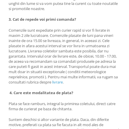
unghii din lume si va vom putea tine la curent cu toate noutatile
si promotiile noastre.
3. Cat de repede voi primi comanda?
Comenzile sunt expediate prin curier rapid si vor fi livrate in
maxim 2 zile lucratoare. Comenzile plasate de luni pana vineri
inainte de ora 15.00 se livreaza, in general, in aceeasi zi. Cele
plasate in afara acestui interval se vor livra in urmatoarea zi
lucratoare. Livrarea coletelor sambata este posibila, dar nu
garantata. Intervalul orar de livrare este, de obicei, 10.00 - 17.00,
de aceea va recomandam sa comandati produsele pe adresa la
care puteti fi gasit in acest interval. Transportul poate dura mai
mult doar in situatii exceptionale ( conditii meteorologice
neprielnice, promotii ). Pentru mai multe informatii, va rugam sa
consultati rubrica despre
livrare
.
4. Care este modalitatea de plata?
Plata se face ramburs, integral la primirea coletului, direct catre
firma de curierat pe baza de chitanta.
Suntem deschisi si altor variante de plata. Daca, din diferite
motive, preferati ca plata sa fie facuta in alt mod ales de