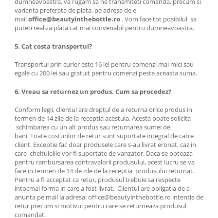
dumneavoastra, va rugam sa ne transmiteti comanda, precum si
varianta preferata de plata, pe adresa de e-
mail
office@beautyinthebottle.ro
. Vom face tot posibilul sa
puteti realiza plata cat mai convenabil pentru dumneavoastra.
5. Cat costa transportul?
Transportul prin curier este 16 lei pentru comenzi mai mici sau
egale cu 200 lei sau gratuit pentru comenzi peste aceasta suma.
6. Vreau sa returnez un produs. Cum sa procedez?
Conform legii, clientul are dreptul de a returna orice produs in
termen de 14 zile de la receptia acestuia. Acesta poate solicita
schimbarea cu un alt produs sau returnarea sumei de
bani. Toate costurilor de retur sunt suportate integral de catre
client. Exceptie fac doar produsele care s-au livrat eronat, caz in
care cheltuielile vor fi suportate de vanzator. Daca se opteaza
pentru rambursarea contravalorii produsului, acest lucru se va
face in termen de 14 de zile de la receptia produsului returnat.
Pentru a fi acceptat ca retur, produsul trebuie sa respecte
intocmai forma in care a fost livrat. Clientul are obligatia de a
anunta pe mail la adresa: office@beautyinthebottle.ro intentia de
retur precum si motivul pentru care se returneaza produsul
comandat.