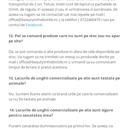
transportul de 2 ori. Totusi, tineti cont de faptul ca pachetele se
trimit, de regula, in aceeasi zi sau in urmatoarea zi lucratoare, de
aceea va rugam sa ne contactati cat mai repede pe mail (
office@beautyinthebottle.ro ), la telefon ( 0722460479 ) sau pe
contul de
Facebook
.
12. Pot sa comand produse care nu sunt pe stoc sau nu apar
pe site?
Da, se pot comanda si alte produse in afara de cele disponibile pe
stoc. Va rugam sa ne trimiteti un mesaj cu produsele dorite pe
mail ( office@beautyinthebottle.ro ), urmand sa va comunicam
timpul de livrare si pretul acestora.
13. Lacurile de unghii comercializate pe site sunt testate pe
animale?
Nu. Suntem foarte atenti ca brand-urile pe care le comercializam
sa nu fie testate pe animale.
14. Lacurile de unghii comercializate pe site sunt sigure
pentru sanatatea mea?
Punem sanatatea dumneavoastra pe primul loc. De aceea, va