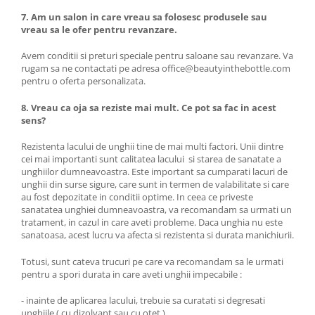
7. Am un salon in care vreau sa folosesc produsele sau
vreau sa le ofer pentru revanzare.
Avem conditii si preturi speciale pentru saloane sau revanzare. Va
rugam sa ne contactati pe adresa office@beautyinthebottle.com
pentru o oferta personalizata.
8. Vreau ca oja sa reziste mai mult. Ce pot sa fac in acest
sens?
Rezistenta lacului de unghii tine de mai multi factori. Unii dintre
cei mai importanti sunt calitatea lacului si starea de sanatate a
unghiilor dumneavoastra. Este important sa cumparati lacuri de
unghii din surse sigure, care sunt in termen de valabilitate si care
au fost depozitate in conditii optime. In ceea ce priveste
sanatatea unghiei dumneavoastra, va recomandam sa urmati un
tratament, in cazul in care aveti probleme. Daca unghia nu este
sanatoasa, acest lucru va afecta si rezistenta si durata manichiurii.
Totusi, sunt cateva trucuri pe care va recomandam sa le urmati
pentru a spori durata in care aveti unghii impecabile :
- inainte de aplicarea lacului, trebuie sa curatati si degresati
unghiile ( cu dizolvant sau cu otet )