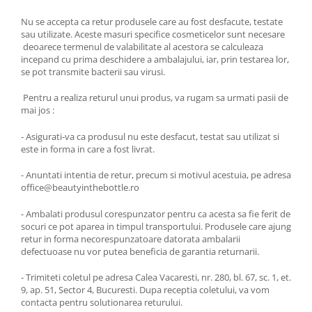
Nu se accepta ca retur produsele care au fost desfacute, testate
sau utilizate. Aceste masuri specifice cosmeticelor sunt necesare
deoarece termenul de valabilitate al acestora se calculeaza
incepand cu prima deschidere a ambalajului, iar, prin testarea lor,
se pot transmite bacterii sau virusi.
Pentru a realiza returul unui produs, va rugam sa urmati pasii de
mai jos :
- Asigurati-va ca produsul nu este desfacut, testat sau utilizat si
este in forma in care a fost livrat.
- Anuntati intentia de retur, precum si motivul acestuia, pe adresa
office@beautyinthebottle.ro
- Ambalati produsul corespunzator pentru ca acesta sa fie ferit de
socuri ce pot aparea in timpul transportului. Produsele care ajung
retur in forma necorespunzatoare datorata ambalarii
defectuoase nu vor putea beneficia de garantia returnarii.
- Trimiteti coletul pe adresa Calea Vacaresti, nr. 280, bl. 67, sc. 1, et.
9, ap. 51, Sector 4, Bucuresti. Dupa receptia coletului, va vom
contacta pentru solutionarea returului.