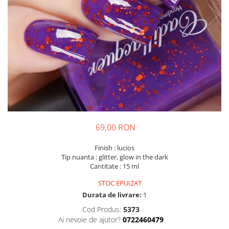
69,00 RON
Finish : lucios
Tip nuanta : glitter, glow in the dark
Cantitate : 15 ml
STOC EPUIZAT
Durata de livrare:
1
Cod Produs:
5373
Ai nevoie de ajutor?
0722460479