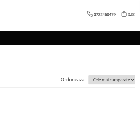
0722460479
0,00
Ordoneaza: