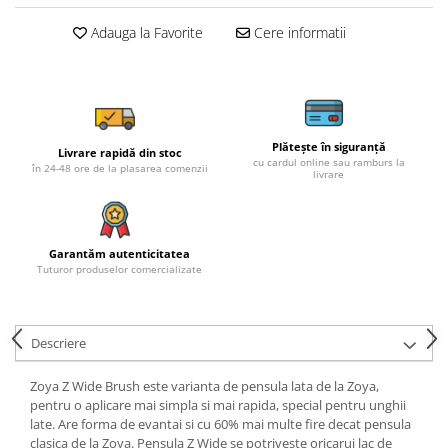
Adauga la Favorite
Cere informatii
Plătește în siguranță
Livrare rapidă din stoc
cu cardul online sau ramburs la
în 24-48 ore de la plasarea comenzii
livrare
Garantăm autenticitatea
Tuturor produselor comercializate
Descriere
Zoya Z Wide Brush este varianta de pensula lata de la Zoya,
pentru o aplicare mai simpla si mai rapida, special pentru unghii
late. Are forma de evantai si cu 60% mai multe fire decat pensula
clasica de la Zoya. Pensula Z Wide se potriveste oricarui lac de